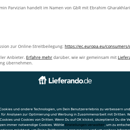
min Parvizian handelt im Namen von GbR mit Ebrahim Gharakhlari
sion zur Online-Streitbeilegung:
https://ec.europa.eu/consumers/
ller Anbieter.
Erfahre mehr
darüber, wie wir gemeinsam mit
Liefe
ung übernehmen.
INFO
AGB
Datensc
ookies und andere Technologien, um Dein Benutzererlebnis zu verbessern und
g
Verwend
, für Analysen zur Optimierung und Werbung in Zusammenarbeit mit Dritten. 
Impres
Cookies und Cookies von Dritten. Wenn Du auf OK klickst, akzeptierst Du die 
etzen immer notwendige Cookies. Wähle
Einstellungen verwalten
, um zu entsch
eptieren möchtest, um Deine Präferenzen anzupassen und um weitere Informa