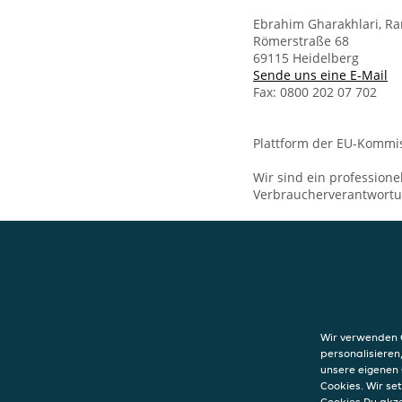
Ebrahim Gharakhlari, Ra
Römerstraße 68
69115 Heidelberg
Sende uns eine E-Mail
Fax: 0800 202 07 702
Plattform der EU-Kommis
Wir sind ein professione
Verbraucherverantwort
KONTAKT
Luna Pizza
Römerstraße 68
Wir verwenden C
69115
Heidelber
personalisieren
unsere eigenen 
Cookies. Wir s
Cookies Du akz